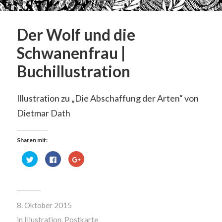
Der Wolf und die
Schwanenfrau |
Buchillustration
Illustration zu „Die Abschaffung der Arten“ von
Dietmar Dath
Sharen mit:
Klick,
Klick,
Zum
um
um
Teilen
über
auf
auf
Twitter
Facebook
Google+
zu
zu
anklicken
teilen
teilen
(Wird
(Wird
(Wird
in
in
in
neuem
8. Oktober 2015
neuem
neuem
Fenster
Fenster
Fenster
geöffnet)
geöffnet)
geöffnet)
in
Illustration
,
Postkarte