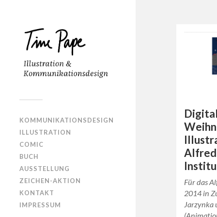
Digita
KOMMUNIKATIONSDESIGN
Weihna
ILLUSTRATION
Illust
COMIC
Alfre
BUCH
Institu
AUSSTELLUNG
ZEICHEN-AKTION
Für das Al
2014 in Z
KONTAKT
Jarzynka 
IMPRESSUM
(Animatio