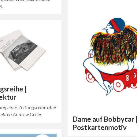
n.
gsreihe |
ektur
g einer Zeitungsreihe über
tekten Andrew Geller
Dame auf Bobbycar 
Postkartenmotiv