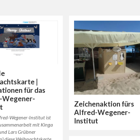
le
chtskarte |
rationen für das
d-Wegener-
Zeichenaktion fürs
t
Alfred-Wegener-
fred-Wegener-Institut ist
Institut
usammenarbeit mit Kinga
und Lars Grübner
n) diese Weihnachtskarte