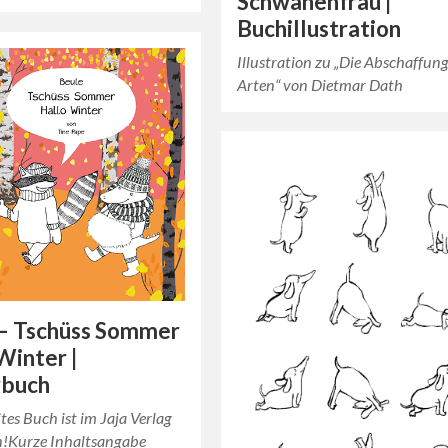
Schwanenfrau |
Buchillustration
Illustration zu „Die Abschaffun
Arten“ von Dietmar Dath
 – Tschüss Sommer
Winter |
rbuch
es Buch ist im Jaja Verlag
n!Kurze Inhaltsangabe