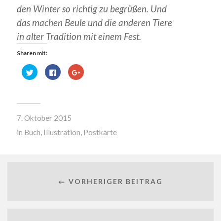
den Winter so richtig zu begrüßen. Und
das machen Beule und die anderen Tiere
in alter Tradition mit einem Fest.
Sharen mit:
Klick,
Klick,
Zum
um
um
Teilen
über
auf
auf
Twitter
Facebook
Google+
zu
zu
anklicken
teilen
teilen
(Wird
(Wird
(Wird
in
in
in
neuem
7. Oktober 2015
neuem
neuem
Fenster
Fenster
Fenster
geöffnet)
geöffnet)
geöffnet)
in
Buch
,
Illustration
,
Postkarte
← VORHERIGER BEITRAG